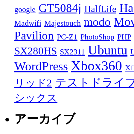
Ha
GT5084j
HalfLife
google
modo
Mov
Madwifi
Majestouch
Pavilion
PC-Z1
PhotoShop
PHP
Ubuntu
SX280HS
SX2311
Xbox360
WordPress
Xf
テストドライ
リッド2
シックス
アーカイブ