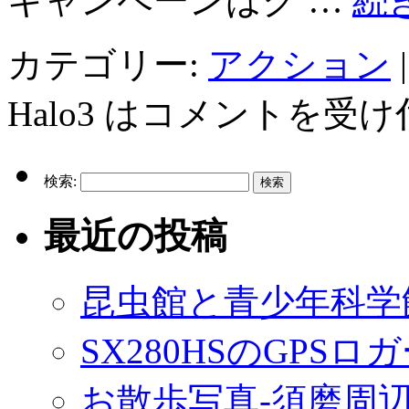
キャンペーンはク …
続
カテゴリー:
アクション
|
Halo3 は
コメントを受け
検索:
最近の投稿
昆虫館と青少年科学
SX280HSのGPS
お散歩写真-須磨周